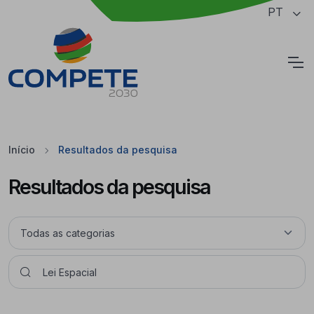
Saltar para o conteúdo principal da página
PT
Cookies
Início
Resultados da pesquisa
Resultados da pesquisa
Pesquisar