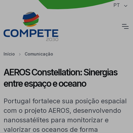
Saltar para o conteúdo principal da página
PT
Cookies
Início
Comunicação
AEROS Constellation: Sinergias
entre espaço e oceano
Portugal fortalece sua posição espacial
com o projeto AEROS, desenvolvendo
nanossatélites para monitorizar e
valorizar os oceanos de forma