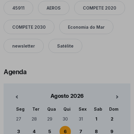
45911
AEROS
COMPETE 2020
COMPETE 2030
Economia do Mar
newsletter
Satélite
Agenda
Agosto
2026
nterior
Mês Se
Seg
Ter
Qua
Qui
Sex
Sab
Dom
Calendário
27
28
29
30
31
1
2
3
4
5
6
7
8
9