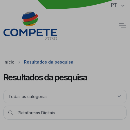
Saltar para o conteúdo principal da página
PT
Cookies
Início
Resultados da pesquisa
Resultados da pesquisa
Pesquisar