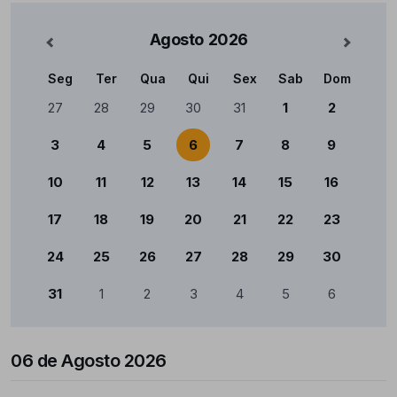
Agosto
2026
nterior
Mês Se
Seg
Ter
Qua
Qui
Sex
Sab
Dom
Calendário
27
28
29
30
31
1
2
3
4
5
6
7
8
9
10
11
12
13
14
15
16
17
18
19
20
21
22
23
24
25
26
27
28
29
30
31
1
2
3
4
5
6
06 de Agosto 2026