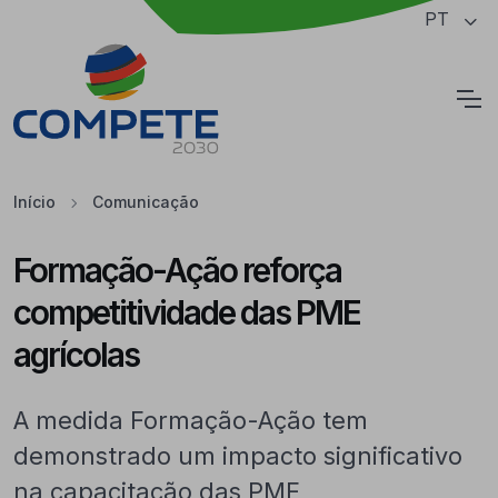
Saltar para o conteúdo principal da página
PT
Cookies
Início
Comunicação
Formação-Ação reforça
competitividade das PME
agrícolas
A medida Formação-Ação tem
demonstrado um impacto significativo
na capacitação das PME,