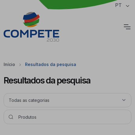
Saltar para o conteúdo principal da página
PT
Cookies
Início
Resultados da pesquisa
Resultados da pesquisa
Pesquisar