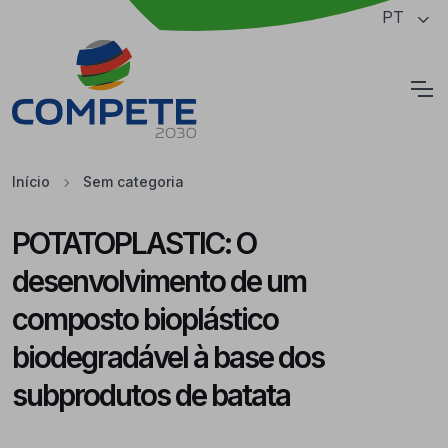
Saltar para o conteúdo principal da página
PT
Cookies
Início
Sem categoria
POTATOPLASTIC: O
desenvolvimento de um
composto bioplástico
biodegradável à base dos
subprodutos de batata