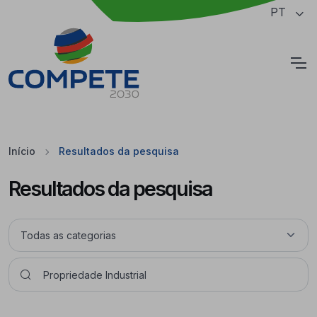
Saltar para o conteúdo principal da página
PT
Cookies
Início
Resultados da pesquisa
Resultados da pesquisa
Pesquisar