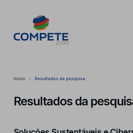
Saltar para o conteúdo principal da página
Cookies
Início
Resultados da pesquisa
Resultados da pesquis
Soluções Sustentáveis e Ciber