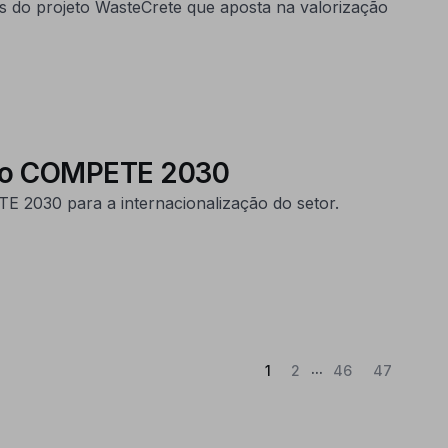
ados do projeto WasteCrete que aposta na valorização
m o COMPETE 2030
 2030 para a internacionalização do setor.
...
(Atual)
1
2
46
47