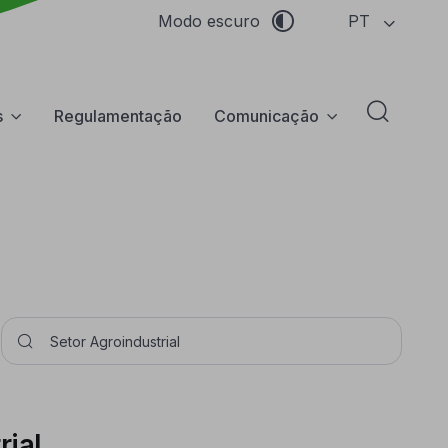
PT
Modo escuro
s
Regulamentação
Comunicação
Abrir f
Pesquisar
rial