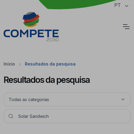
Saltar para o conteúdo principal da página
PT
Cookies
Início
Resultados da pesquisa
Resultados da pesquisa
Pesquisar