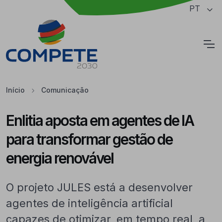
Saltar para o conteúdo principal da página
PT
Cookies
Início
Comunicação
Enlitia aposta em agentes de IA
para transformar gestão de
energia renovável
O projeto JULES está a desenvolver
agentes de inteligência artificial
capazes de otimizar, em tempo real, a