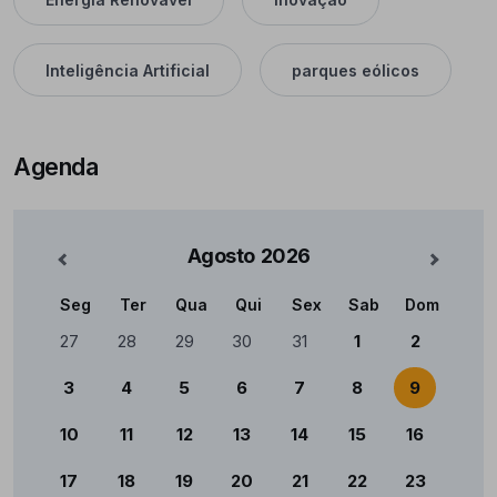
Inteligência Artificial
parques eólicos
Agenda
Agosto
2026
nterior
Mês Se
Seg
Ter
Qua
Qui
Sex
Sab
Dom
Calendário
27
28
29
30
31
1
2
3
4
5
6
7
8
9
10
11
12
13
14
15
16
17
18
19
20
21
22
23