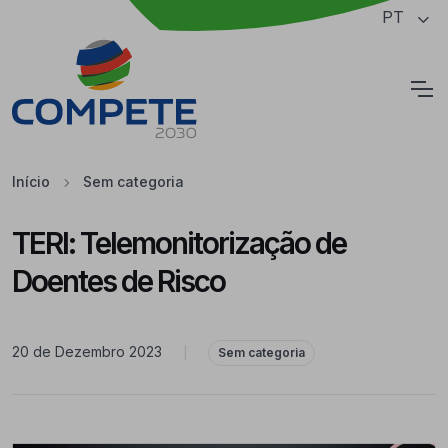
Saltar para o conteúdo principal da página
PT
Cookies
Início
Sem categoria
TERI: Telemonitorização de
Doentes de Risco
20 de Dezembro 2023
|
Sem categoria