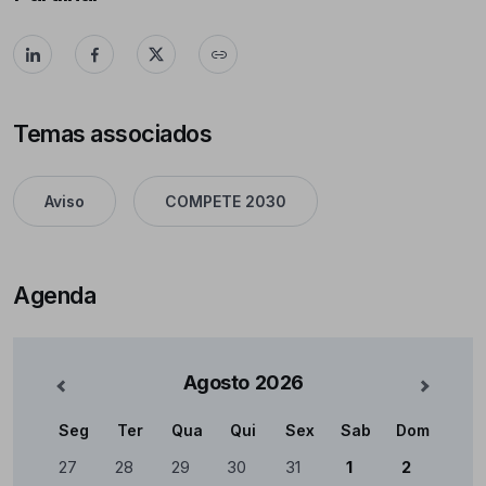
Temas associados
Aviso
COMPETE 2030
Agenda
Agosto
2026
nterior
Mês Se
Seg
Ter
Qua
Qui
Sex
Sab
Dom
Calendário
27
28
29
30
31
1
2