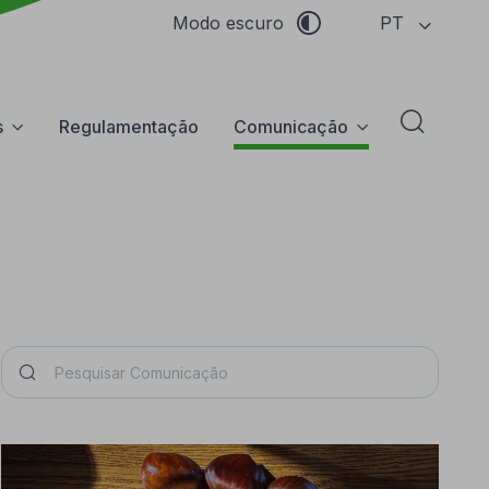
PT
Modo escuro
s
Regulamentação
Comunicação
Abrir f
Pesquisar