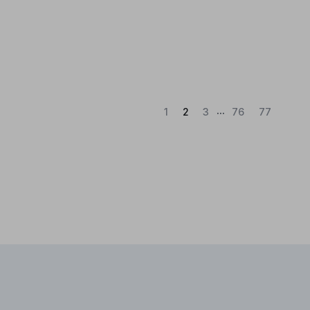
...
(Atual)
1
2
3
76
77