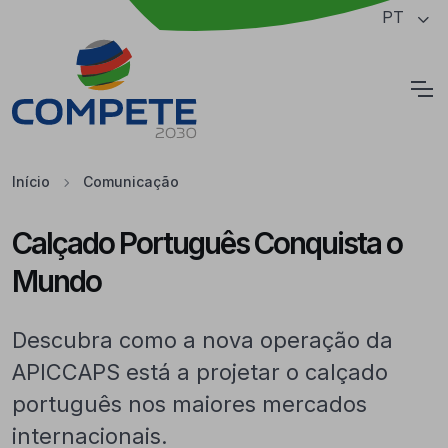
Saltar para o conteúdo principal da página
PT
Cookies
Início
Comunicação
Calçado Português Conquista o
Mundo
Descubra como a nova operação da
APICCAPS está a projetar o calçado
português nos maiores mercados
internacionais.