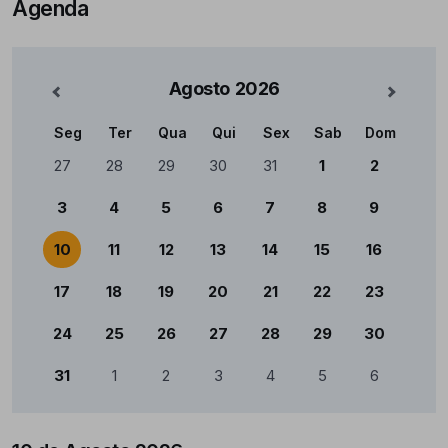
Agenda
Agosto
2026
nterior
Mês Se
Seg
Ter
Qua
Qui
Sex
Sab
Dom
Calendário
27
28
29
30
31
1
2
3
4
5
6
7
8
9
10
11
12
13
14
15
16
17
18
19
20
21
22
23
24
25
26
27
28
29
30
31
1
2
3
4
5
6