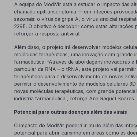
A equipa do ModiVir está a estudar o impacto das a
chamado epitranscriptoma — em infeções provocadas 
sazonais: o vírus da gripe A, o vírus sincicial respi
229E. O objetivo é descobrir como estas alterações
reforçar a resposta antiviral.
Além disso, o projeto irá desenvolver modelos celul
moléculas terapêuticas, uma inovação com grande in
farmacêutica. “Através de abordagens inovadoras e
particular de RNA – o tRNA, este projeto vai permitir
terapêuticos para o desenvolvimento de novos antivir
permitir o desenvolvimento de modelos celulares 3D
novas moléculas terapêuticas, com grande potencial 
indústria farmacêutica”, reforça Ana Raquel Soares.
Potencial para outras doenças além das virais
O impacto do ModiVir poderá ir muito além das infeçõ
potencial para abrir caminho em áreas como as doen