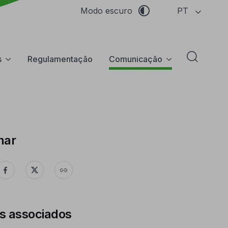
PT
Modo escuro
s
Regulamentação
Comunicação
Abrir f
har
s associados