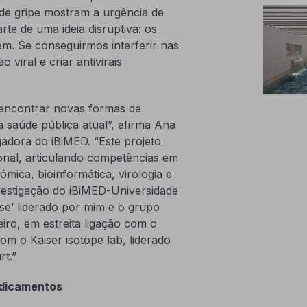
de gripe mostram a urgência de
te de uma ideia disruptiva: os
em. Se conseguirmos interferir nas
viral e criar antivirais
encontrar novas formas de
a saúde pública atual”, afirma Ana
adora do iBiMED. “Este projeto
onal, articulando competências em
ómica, bioinformática, virologia e
vestigação do iBiMED-Universidade
se’ liderado por mim e o grupo
beiro, em estreita ligação com o
com o Kaiser isotope lab, liderado
rt.”
edicamentos