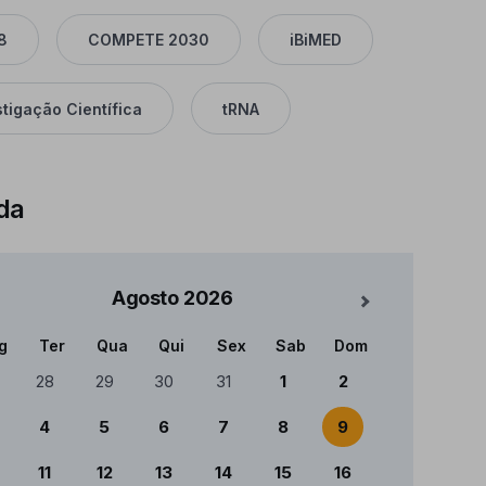
8
COMPETE 2030
iBiMED
stigação Científica
tRNA
da
Agosto
2026
Mês Seguinte
g
Ter
Qua
Qui
Sex
Sab
Dom
ndário
28
29
30
31
1
2
4
5
6
7
8
9
11
12
13
14
15
16