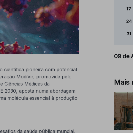
17
24
31
09 de 
 científica pioneira com potencial
peração ModiVir, promovida pelo
Mais 
de Ciências Médicas da
ETE 2030, aposta numa abordagem
ma molécula essencial à produção
esafios da saúde pública mundial.