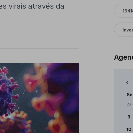
s virais através da
1641
Inve
Agen
Mês Anterior
Se
Cale
27
3
10