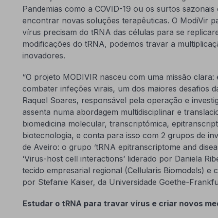
Pandemias como a COVID-19 ou os surtos sazonais 
encontrar novas soluções terapêuticas. O ModiVir par
vírus precisam do tRNA das células para se replicar
modificações do tRNA, podemos travar a multiplicação 
inovadores.
“O projeto MODIVIR nasceu com uma missão clara: 
combater infeções virais, um dos maiores desafios d
Raquel Soares, responsável pela operação e investig
assenta numa abordagem multidisciplinar e translaci
biomedicina molecular, transcriptómica, epitranscript
biotecnologia, e conta para isso com 2 grupos de in
de Aveiro: o grupo ‘tRNA epitranscriptome and disea
‘Virus-host cell interactions’ liderado por Daniela Ri
tecido empresarial regional (Cellularis Biomodels) e 
por Stefanie Kaiser, da Universidade Goethe-Frankfu
Estudar o tRNA para travar vírus e criar novos m