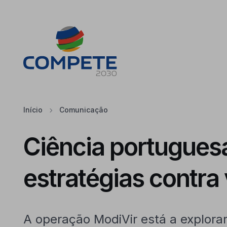
Saltar para o conteúdo principal da página
Cookies
Início
Comunicação
Ciência portuguesa
estratégias contra 
A operação ModiVir está a explorar