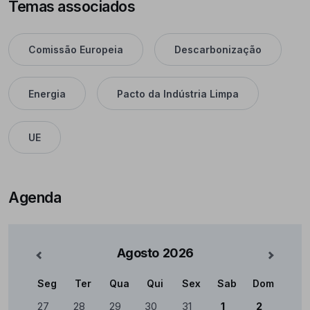
Temas associados
Comissão Europeia
Descarbonização
Energia
Pacto da Indústria Limpa
UE
Agenda
Agosto
2026
nterior
Mês Se
Seg
Ter
Qua
Qui
Sex
Sab
Dom
Calendário
27
28
29
30
31
1
2