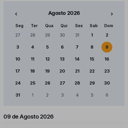
Agosto
2026
nterior
Mês Se
Seg
Ter
Qua
Qui
Sex
Sab
Dom
Calendário
27
28
29
30
31
1
2
3
4
5
6
7
8
9
10
11
12
13
14
15
16
17
18
19
20
21
22
23
24
25
26
27
28
29
30
31
1
2
3
4
5
6
09 de Agosto 2026