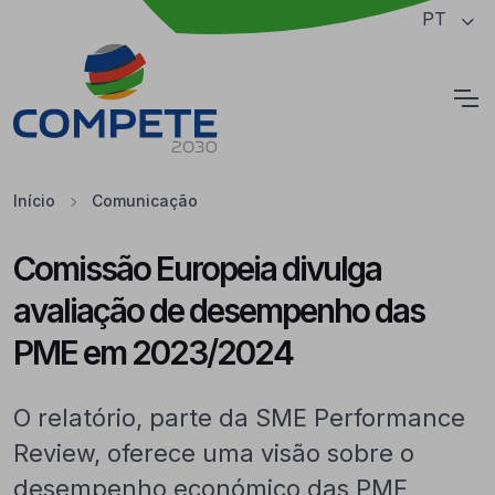
Saltar para o conteúdo principal da página
PT
Cookies
Início
Comunicação
Comissão Europeia divulga
avaliação de desempenho das
PME em 2023/2024
O relatório, parte da SME Performance
Review, oferece uma visão sobre o
desempenho económico das PME,