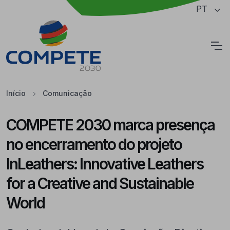
Saltar para o conteúdo principal da página
PT
Cookies
Início
Comunicação
COMPETE 2030 marca presença
no encerramento do projeto
InLeathers: Innovative Leathers
for a Creative and Sustainable
World