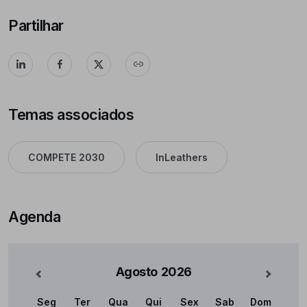
Partilhar
Temas associados
COMPETE 2030
InLeathers
Agenda
Agosto
2026
nterior
Mês Se
Seg
Ter
Qua
Qui
Sex
Sab
Dom