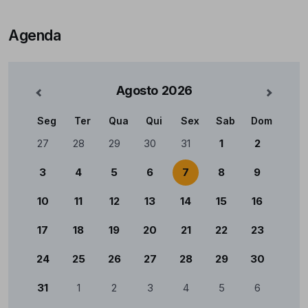
Agenda
Agosto
2026
nterior
Mês Se
Seg
Ter
Qua
Qui
Sex
Sab
Dom
Calendário
27
28
29
30
31
1
2
3
4
5
6
7
8
9
10
11
12
13
14
15
16
17
18
19
20
21
22
23
24
25
26
27
28
29
30
31
1
2
3
4
5
6