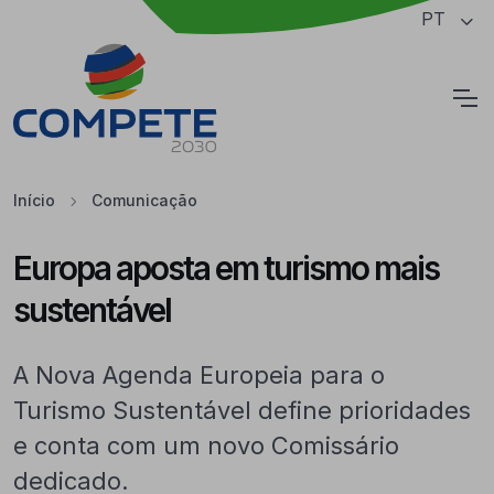
Saltar para o conteúdo principal da página
PT
Cookies
Início
Comunicação
Europa aposta em turismo mais
sustentável
A Nova Agenda Europeia para o
Turismo Sustentável define prioridades
e conta com um novo Comissário
dedicado.