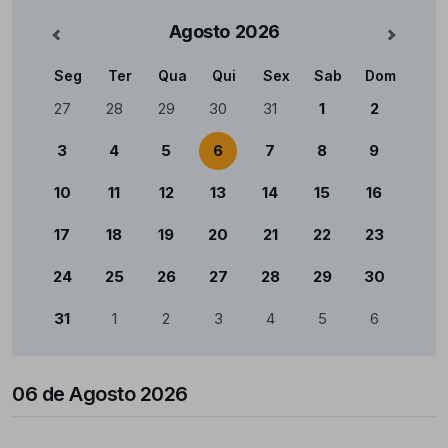
Agosto
2026
nterior
Mês Se
Seg
Ter
Qua
Qui
Sex
Sab
Dom
Calendário
27
28
29
30
31
1
2
3
4
5
6
7
8
9
10
11
12
13
14
15
16
17
18
19
20
21
22
23
24
25
26
27
28
29
30
31
1
2
3
4
5
6
06 de Agosto 2026