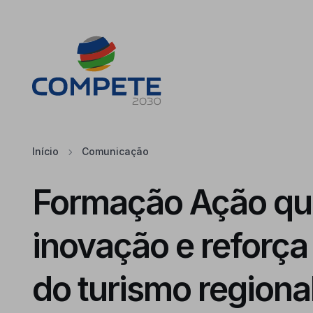
Saltar para o conteúdo principal da página
Cookies
Início
Comunicação
Formação Ação qu
inovação e reforça
do turismo regiona