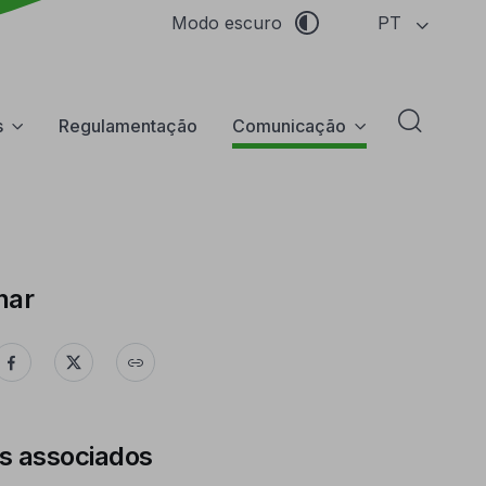
PT
Modo escuro
s
Regulamentação
Comunicação
Abrir f
har
s associados