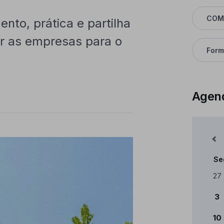
COM
nto, prática e partilha
ar as empresas para o
Form
Agen
Mês Anterior
Se
Cale
27
3
10