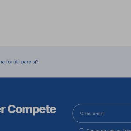
a foi útil para si?
er Compete
Concordo com os
Ter