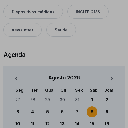
Dispositivos médicos
INCITE QMS
newsletter
Saude
Agenda
Agosto
2026
nterior
Mês Se
Seg
Ter
Qua
Qui
Sex
Sab
Dom
Calendário
27
28
29
30
31
1
2
3
4
5
6
7
8
9
10
11
12
13
14
15
16