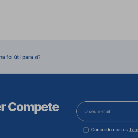
a foi útil para si?
er Compete
Concordo com os
Ter