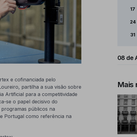
17
24
31
08 de 
tex e cofinanciada pelo
Mais 
ureiro, partilha a sua visão sobre
a Artificial para a competitividade
ca-se o papel decisivo do
s programas públicos na
de Portugal como referência na
artex: