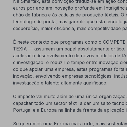
Na Smartex, esta convicção traduz-se em ação concr
euros por ano em inovação profunda em Inteligência A
chão de fábrica e às cadeias de produção têxteis. O
tecnologia de ponta, mas garantir que esta tecnolog
desperdício, maior eficiência, mais competitividade p
É neste contexto que programas como o COMPETE 2
TEXIA — assumem um papel absolutamente crítico. 
acelerar o desenvolvimento de novos modelos de IA,
e investigação, e reduzir o tempo entre inovação cient
do que apoiar uma empresa, estes programas fortal
inovação, envolvendo empresas tecnológicas, indústri
investigação e talento altamente qualificado.
O impacto vai muito além de uma única organização
capacitar todo um sector têxtil a dar um salto tecnol
Portugal e a Europa na linha da frente da aplicação ind
Se queremos uma Europa mais forte, mais sustentáve