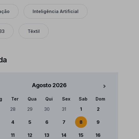
ação
Inteligência Artificial
33
Têxtil
da
Agosto
2026
Mês Seguinte
g
Ter
Qua
Qui
Sex
Sab
Dom
ndário
28
29
30
31
1
2
4
5
6
7
8
9
11
12
13
14
15
16