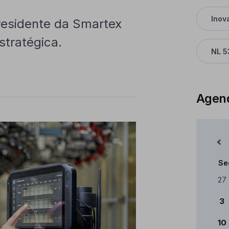
Inov
residente da Smartex
stratégica.
NL 5
Agen
Mês Anterior
Se
Cale
27
3
10