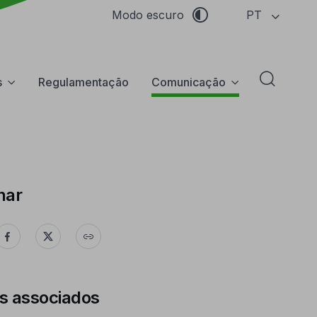
PT
Modo escuro
s
Regulamentação
Comunicação
Abrir f
har
s associados