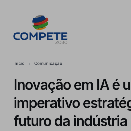
Saltar para o conteúdo principal da página
Cookies
Início
Comunicação
Inovação em IA é 
imperativo estraté
futuro da indústria