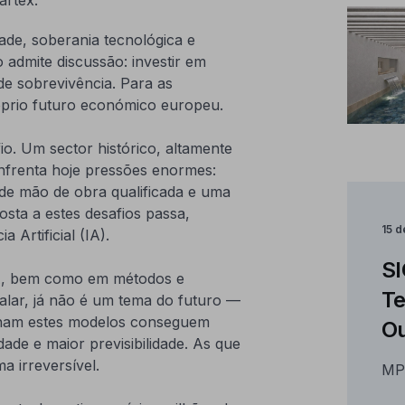
de, soberania tecnológica e
o admite discussão: investir em
e sobrevivência. Para as
róprio futuro económico europeu.
io. Um sector histórico, altamente
nfrenta hoje pressões enormes:
 de mão de obra qualificada e uma
osta a estes desafios passa,
15 
a Artificial (IA).
SI
IA, bem como em métodos e
Te
calar, já não é um tema do futuro —
inam estes modelos conseguem
Ou
ade e maior previsibilidade. As que
a irreversível.
MP