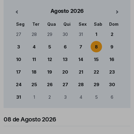
Agosto
2026
nterior
Mês Se
Seg
Ter
Qua
Qui
Sex
Sab
Dom
Calendário
27
28
29
30
31
1
2
3
4
5
6
7
8
9
10
11
12
13
14
15
16
17
18
19
20
21
22
23
24
25
26
27
28
29
30
31
1
2
3
4
5
6
08 de Agosto 2026