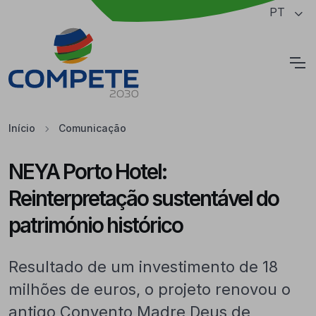
Saltar para o conteúdo principal da página
PT
Cookies
Início
Comunicação
NEYA Porto Hotel:
Reinterpretação sustentável do
património histórico
Resultado de um investimento de 18
milhões de euros, o projeto renovou o
antigo Convento Madre Deus de