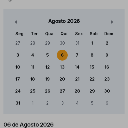
Agosto
2026
nterior
Mês Se
Seg
Ter
Qua
Qui
Sex
Sab
Dom
Calendário
27
28
29
30
31
1
2
3
4
5
6
7
8
9
10
11
12
13
14
15
16
17
18
19
20
21
22
23
24
25
26
27
28
29
30
31
1
2
3
4
5
6
06 de Agosto 2026