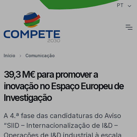
Saltar para o conteúdo principal da página
PT
Cookies
Início
Comunicação
39,3 M€ para promover a
inovação no Espaço Europeu de
Investigação
A 4.ª fase das candidaturas do Aviso
“SIID – Internacionalização de I&D –
Operações de I&D industrial à escala