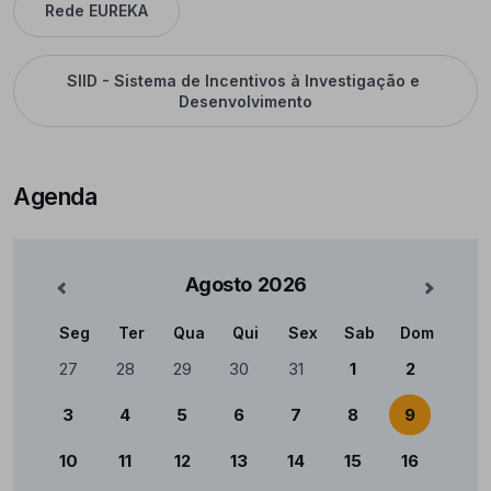
Rede EUREKA
SIID - Sistema de Incentivos à Investigação e 
Desenvolvimento
Agenda
Agosto
2026
nterior
Mês Se
Seg
Ter
Qua
Qui
Sex
Sab
Dom
Calendário
27
28
29
30
31
1
2
3
4
5
6
7
8
9
10
11
12
13
14
15
16