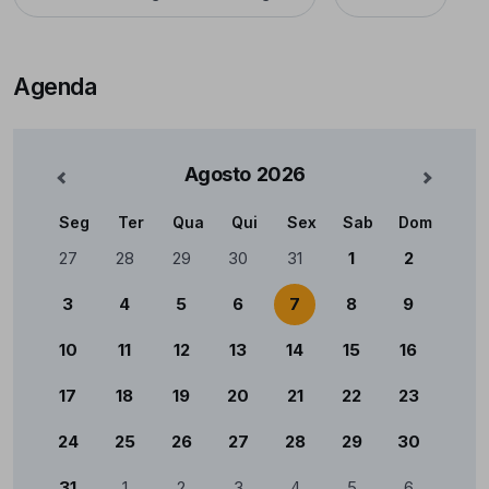
Agenda
Agosto
2026
nterior
Mês Se
Seg
Ter
Qua
Qui
Sex
Sab
Dom
Calendário
27
28
29
30
31
1
2
3
4
5
6
7
8
9
10
11
12
13
14
15
16
17
18
19
20
21
22
23
24
25
26
27
28
29
30
31
1
2
3
4
5
6