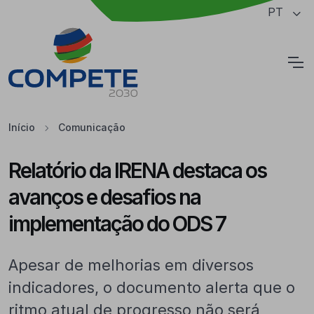
Saltar para o conteúdo principal da página
PT
Cookies
Início
Comunicação
Relatório da IRENA destaca os
avanços e desafios na
implementação do ODS 7
Apesar de melhorias em diversos
indicadores, o documento alerta que o
ritmo atual de progresso não será