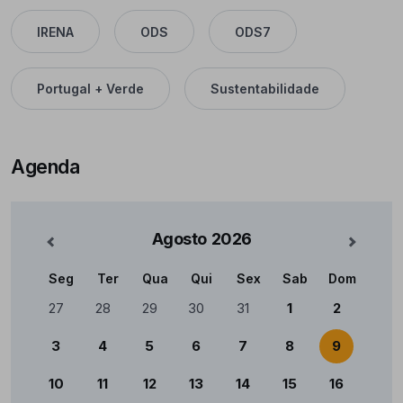
IRENA
ODS
ODS7
Portugal + Verde
Sustentabilidade
Agenda
Agosto
2026
nterior
Mês Se
Seg
Ter
Qua
Qui
Sex
Sab
Dom
Calendário
27
28
29
30
31
1
2
3
4
5
6
7
8
9
10
11
12
13
14
15
16