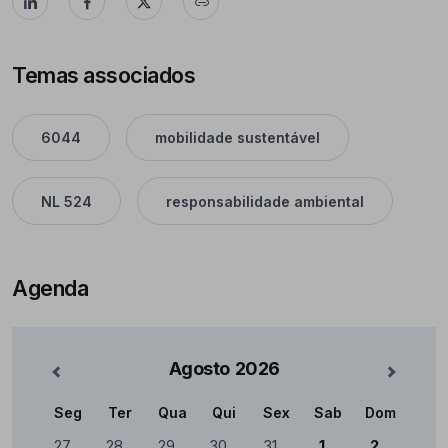
Temas associados
6044
mobilidade sustentável
NL 524
responsabilidade ambiental
Agenda
Agosto
2026
nterior
Mês Se
Seg
Ter
Qua
Qui
Sex
Sab
Dom
Calendário
27
28
29
30
31
1
2