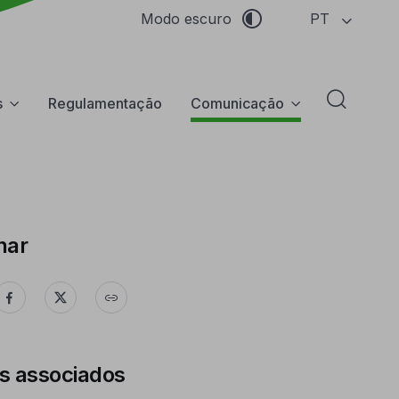
PT
Modo escuro
s
Regulamentação
Comunicação
Abrir f
har
s associados