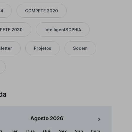
74
COMPETE 2020
PETE 2030
IntelligentSOPHIA
letter
Projetos
Socem
da
Agosto
2026
Mês Seguinte
g
Ter
Qua
Qui
Sex
Sab
Dom