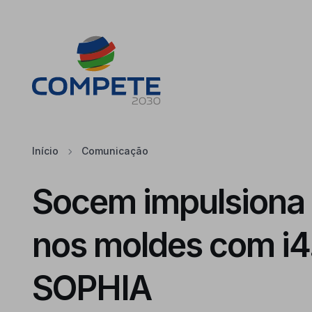
Saltar para o conteúdo principal da página
Cookies
Início
Comunicação
Socem impulsiona
nos moldes com i4.0
SOPHIA