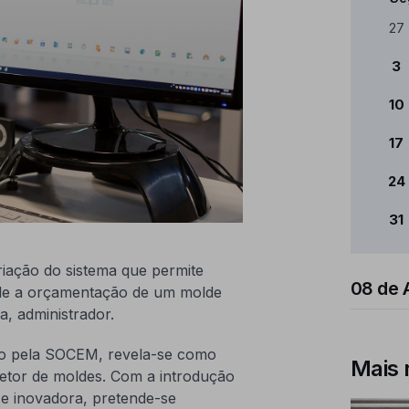
Cale
27
3
10
17
24
31
iação do sistema que permite
08 de 
esde a orçamentação de um molde
, administrador.
do pela SOCEM, revela-se como
Mais 
 setor de moldes. Com a introdução
 e inovadora, pretende-se