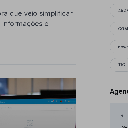
452
a que veio simplificar
, informações e
COM
news
TIC
Agen
Mês Anterior
Se