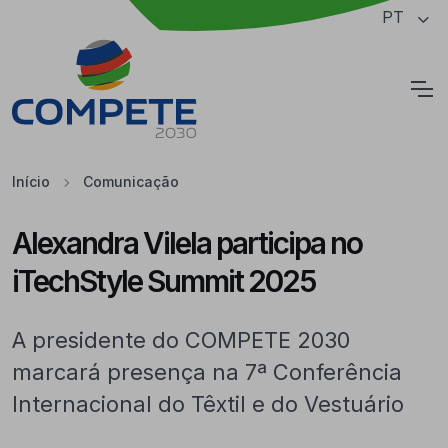
Saltar para o conteúdo principal da página
PT
Cookies
Início
Comunicação
Alexandra Vilela participa no
iTechStyle Summit 2025
A presidente do COMPETE 2030
marcará presença na 7ª Conferência
Internacional do Têxtil e do Vestuário