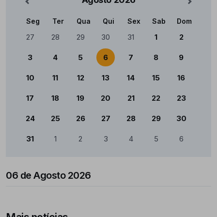
nterior
Mês Se
Seg
Ter
Qua
Qui
Sex
Sab
Dom
Calendário
27
28
29
30
31
1
2
3
4
5
6
7
8
9
10
11
12
13
14
15
16
17
18
19
20
21
22
23
24
25
26
27
28
29
30
31
1
2
3
4
5
6
06 de Agosto 2026
Mais notícias