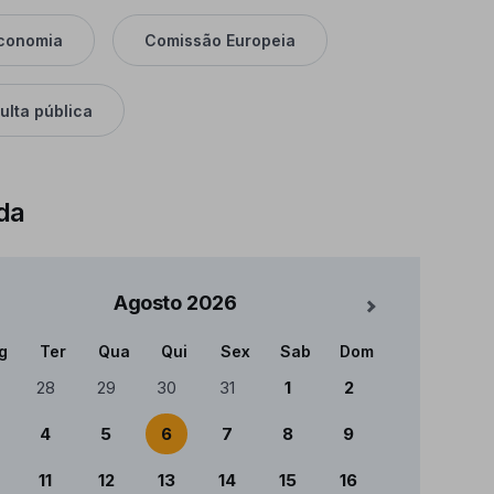
conomia
Comissão Europeia
ulta pública
da
Agosto
2026
Mês Seguinte
g
Ter
Qua
Qui
Sex
Sab
Dom
ndário
28
29
30
31
1
2
4
5
6
7
8
9
11
12
13
14
15
16