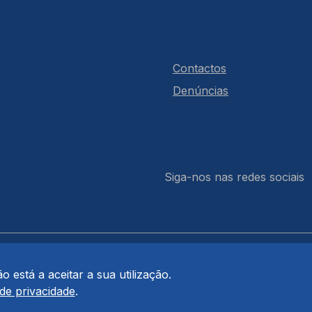
Contactos
Denúncias
Siga-nos nas redes sociais
 está a aceitar a sua utilização.
 de privacidade
.