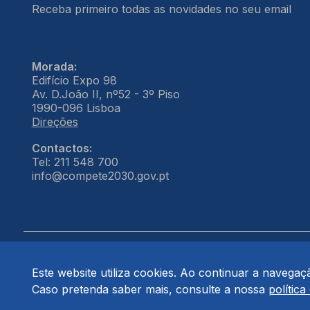
Receba primeiro todas as novidades no seu email
Morada:
Edifício Expo 98
Av. D.João II, nº52 - 3º Piso
1990-096 Lisboa
Direções
Contactos:
Tel: 211 548 700
info@compete2030.gov.pt
Este website utiliza cookies. Ao continuar a navegação
© COMPETE 2030. Todos os direitos reservados.
Caso pretenda saber mais, consulte a nossa
política