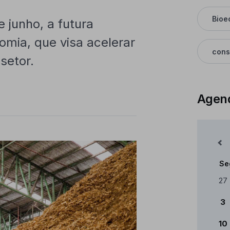
Bioe
 junho, a futura
omia, que visa acelerar
cons
setor.
Agen
Mês Anterior
Se
Cale
27
3
10