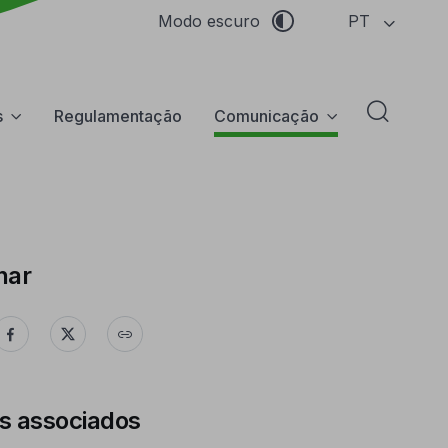
PT
Modo escuro
s
Regulamentação
Comunicação
Abrir f
har
s associados