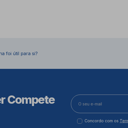
a foi útil para si?
er Compete
Concordo com os
Ter