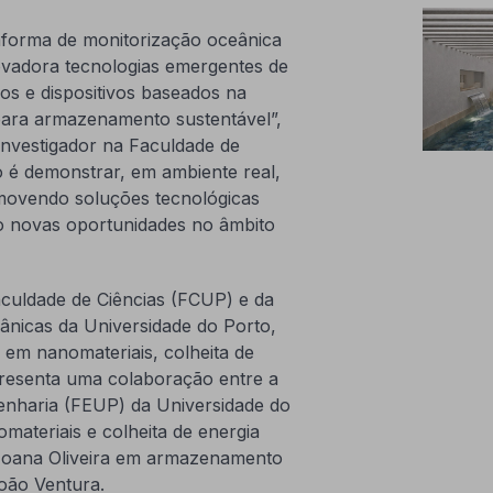
taforma de monitorização oceânica
ovadora tecnologias emergentes de
os e dispositivos baseados na
para armazenamento sustentável”,
investigador na Faculdade de
o é demonstrar, em ambiente real,
movendo soluções tecnológicas
do novas oportunidades no âmbito
culdade de Ciências (FCUP) e da
ânicas da Universidade do Porto,
s em nanomateriais, colheita de
epresenta uma colaboração entre a
enharia (FEUP) da Universidade do
ateriais e colheita de energia
Joana Oliveira em armazenamento
João Ventura.