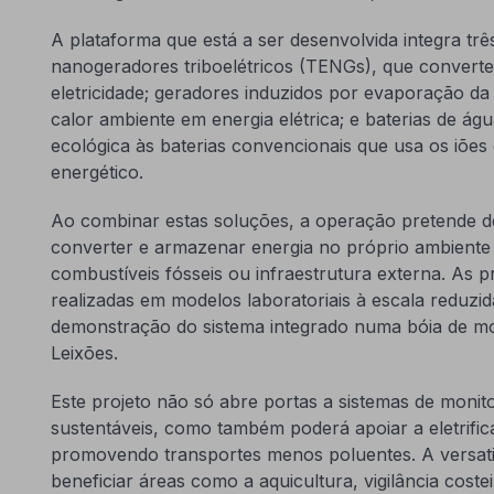
A plataforma que está a ser desenvolvida integra três
nanogeradores triboelétricos (TENGs), que conver
eletricidade; geradores induzidos por evaporação d
calor ambiente em energia elétrica; e baterias de á
ecológica às baterias convencionais que usa os iõe
energético.
Ao combinar estas soluções, a operação pretende de
converter e armazenar energia no próprio ambiente
combustíveis fósseis ou infraestrutura externa. As p
realizadas em modelos laboratoriais à escala reduzida 
demonstração do sistema integrado numa bóia de mon
Leixões.
Este projeto não só abre portas a sistemas de monit
sustentáveis, como também poderá apoiar a eletrifi
promovendo transportes menos poluentes. A versati
beneficiar áreas como a aquicultura, vigilância coste