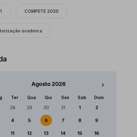
1
COMPETE 2030
torização oceânica
da
Agosto
2026
Mês Seguinte
g
Ter
Qua
Qui
Sex
Sab
Dom
ndário
28
29
30
31
1
2
4
5
6
7
8
9
11
12
13
14
15
16