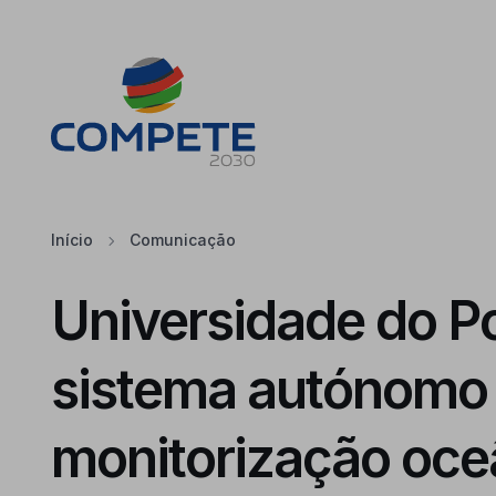
Saltar para o conteúdo principal da página
Cookies
Início
Comunicação
Universidade do Po
sistema autónomo
monitorização oce