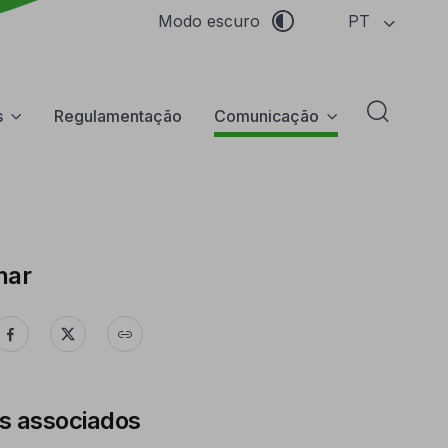
PT
Modo escuro
s
Regulamentação
Comunicação
Abrir f
har
s associados