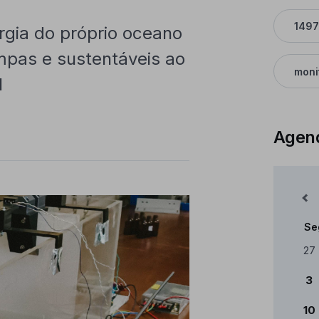
1497
gia do próprio oceano
impas e sustentáveis ao
moni
l
Agen
Mês Anterior
Se
Cale
27
3
10