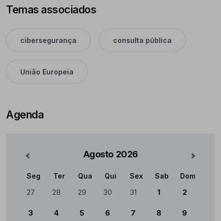
Temas associados
cibersegurança
consulta pública
União Europeia
Agenda
Agosto
2026
nterior
Mês Se
Seg
Ter
Qua
Qui
Sex
Sab
Dom
Calendário
27
28
29
30
31
1
2
3
4
5
6
7
8
9