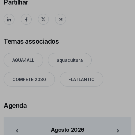
Partilhar
Temas associados
AQUA4ALL
aquacultura
COMPETE 2030
FLATLANTIC
Agenda
Agosto
2026
nterior
Mês Se