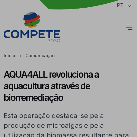
Saltar para o conteúdo principal da página
PT
Cookies
Início
Comunicação
AQUA4ALL revoluciona a
aquacultura através de
biorremediação
Esta operação destaca-se pela
produção de microalgas e pela
utilização da biomassa resultante para