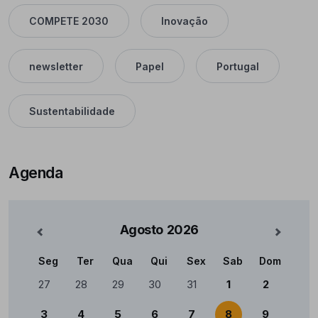
COMPETE 2030
Inovação
newsletter
Papel
Portugal
Sustentabilidade
Agenda
Agosto
2026
nterior
Mês Se
Seg
Ter
Qua
Qui
Sex
Sab
Dom
Calendário
27
28
29
30
31
1
2
3
4
5
6
7
8
9