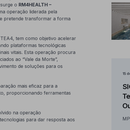
 surge o
RM4HEALTH –
ma operação liderada pela
 pretende transformar a forma
EA4, tem como objetivo acelerar
iando plataformas tecnológicas
nais vitais. Esta operação procura
ciados ao “Vale da Morte”,
vimento de soluções para os
15 
SI
aração mais eficaz para a
to, proporcionando ferramentas
Te
Ou
lvido na operação
MP
cnologias para dar resposta aos