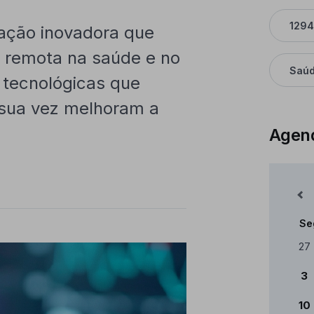
129
ção inovadora que
o remota na saúde e no
Saú
 tecnológicas que
 sua vez melhoram a
Agen
Mês Anterior
Se
Cale
27
3
10