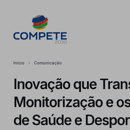
Saltar para o conteúdo principal da página
Cookies
Início
Comunicação
Inovação que Tran
Monitorização e o
de Saúde e Despor