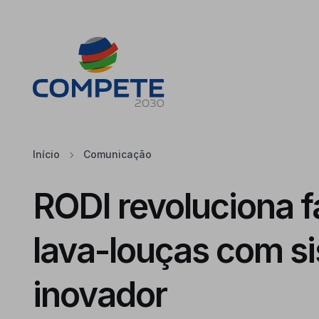
Saltar para o conteúdo principal da página
Cookies
Início
Comunicação
RODI revoluciona f
lava-louças com s
inovador