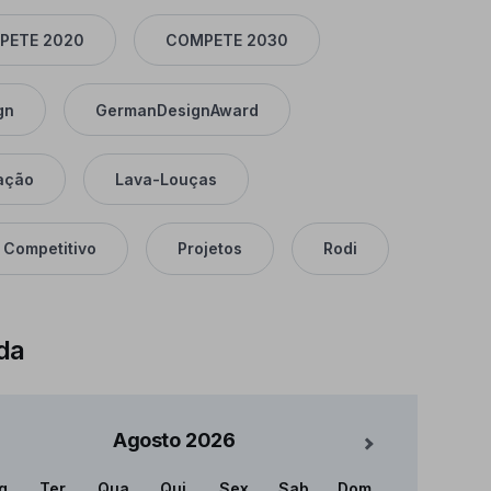
PETE 2020
COMPETE 2030
gn
GermanDesignAward
ação
Lava-Louças
 Competitivo
Projetos
Rodi
da
Agosto
2026
Mês Seguinte
g
Ter
Qua
Qui
Sex
Sab
Dom