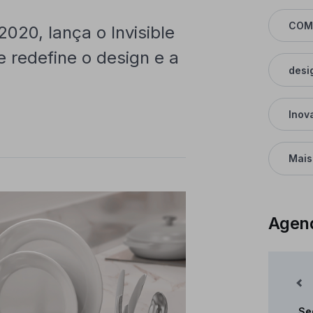
COM
20, lança o Invisible
 redefine o design e a
desi
Inov
Mais
Agen
Mês Anterior
Se