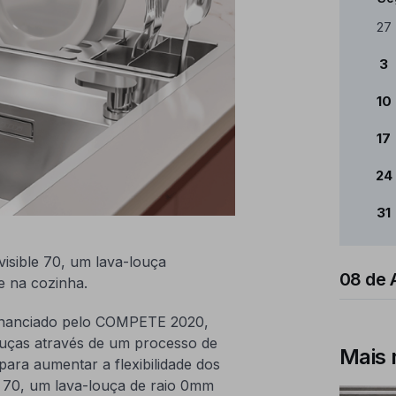
Cale
27
3
10
17
24
31
sible 70, um lava-louça
08 de 
e na cozinha.
financiado pelo COMPETE 2020,
louças através de um processo de
Mais 
para aumentar a flexibilidade dos
le 70, um lava-louça de raio 0mm