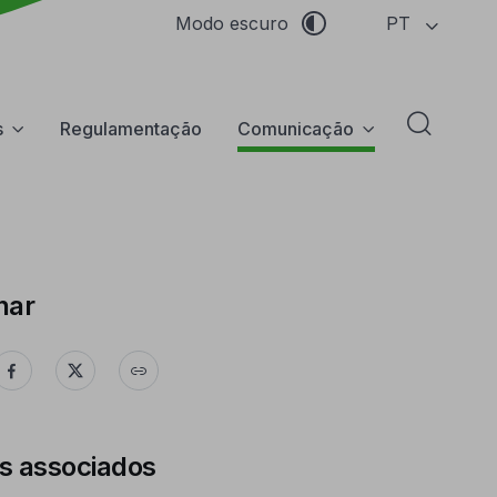
PT
Modo escuro
s
Regulamentação
Comunicação
Abrir f
har
s associados