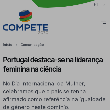
Saltar para o conteúdo principal da página
PT
Cookies
Início
Comunicação
Portugal destaca-se na liderança
feminina na ciência
No Dia Internacional da Mulher,
celebramos que o país se tenha
afirmado como referência na igualdade
de género neste domínio.