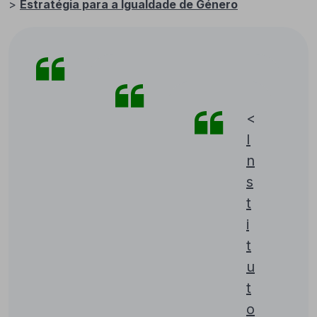
>
Estratégia para a Igualdade de Género
<
I
n
s
t
i
t
u
t
o