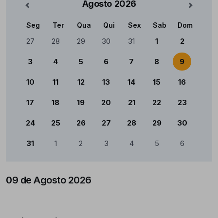
Agosto
2026
nterior
Mês Se
Seg
Ter
Qua
Qui
Sex
Sab
Dom
Calendário
27
28
29
30
31
1
2
3
4
5
6
7
8
9
10
11
12
13
14
15
16
17
18
19
20
21
22
23
24
25
26
27
28
29
30
31
1
2
3
4
5
6
09 de Agosto 2026