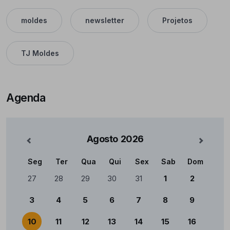
moldes
newsletter
Projetos
TJ Moldes
Agenda
Agosto
2026
nterior
Mês Se
Seg
Ter
Qua
Qui
Sex
Sab
Dom
Calendário
27
28
29
30
31
1
2
3
4
5
6
7
8
9
10
11
12
13
14
15
16