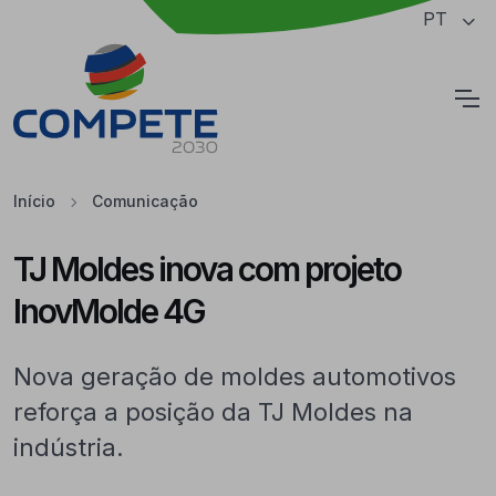
Saltar para o conteúdo principal da página
PT
Cookies
Início
Comunicação
TJ Moldes inova com projeto
InovMolde 4G
Nova geração de moldes automotivos
reforça a posição da TJ Moldes na
indústria.