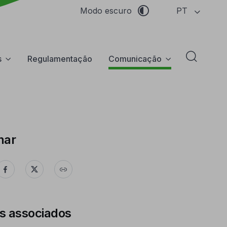
PT
Modo escuro
s
Regulamentação
Comunicação
Abrir f
har
s associados