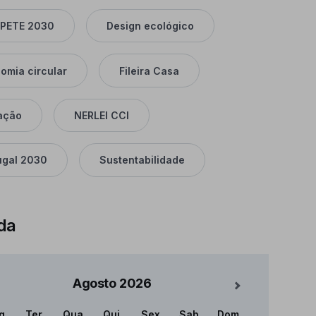
PETE 2030
Design ecológico
omia circular
Fileira Casa
ação
NERLEI CCI
ugal 2030
Sustentabilidade
da
Agosto
2026
Mês Seguinte
g
Ter
Qua
Qui
Sex
Sab
Dom