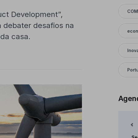
COM
duct Development”,
a debater desafios na
econ
a da casa.
Inov
Port
Agen
Mês Anterior
Se