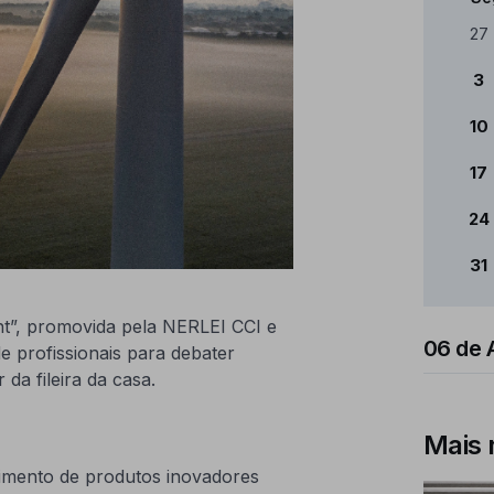
Cale
27
3
10
17
24
31
nt”, promovida pela NERLEI CCI e
06 de 
 profissionais para debater
 da fileira da casa.
Mais 
vimento de produtos inovadores